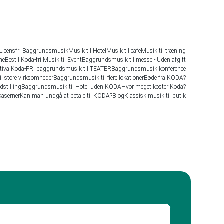
Licensfri Baggrundsmusik
Musik til Hotel
Musik til cafe
Musik til træning
ne
Bestil Koda-fri Musik til Event
Baggrundsmusik til messe - Uden afgift
tival
Koda-FRI baggrundsmusik til TEATER
Baggrundsmusik konference
til store virksomheder
Baggrundsmusik til flere lokationer
Bøde fra KODA?
stilling
Baggrundsmusik til Hotel uden KODA
Hvor meget koster Koda?
kaserner
Kan man undgå at betale til KODA?
Blog
Klassisk musik til butik