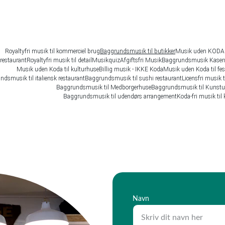
Royaltyfri musik til kommerciel brug
Baggrundsmusik til butikker
Musik uden KODA
 restaurant
Royaltyfri musik til detail
Musikquiz
Afgiftsfri Musik
Baggrundsmusik Kaser
Musik uden Koda til kulturhuse
Billig musik - IKKE Koda
Musik uden Koda til fes
dsmusik til italiensk restaurant
Baggrundsmusik til sushi restaurant
Licensfri musik 
Baggrundsmusik til Medborgerhuse
Baggrundsmusik til Kunstud
Baggrundsmusik til udendørs arrangement
Koda-fri musik til 
Navn