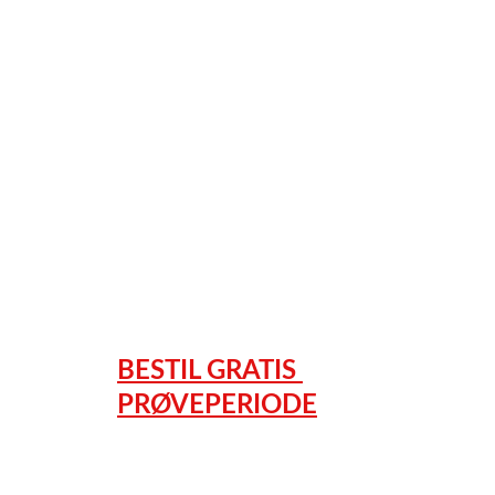
MUSIK TIL HOTEL
M
BESTIL GRATIS 
M
PRØVEPERIODE
M
PUB QUIZ SOFTWARE
M