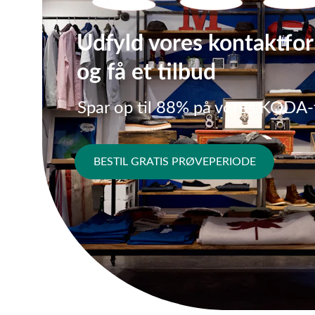
Udfyld vores kontaktfor
og få et tilbud
Spar op til 88% på vores KODA-
BESTIL GRATIS PRØVEPERIODE