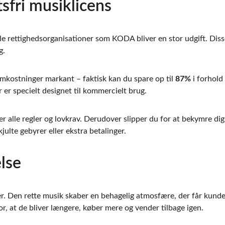
sfri musiklicens
lle rettighedsorganisationer som KODA bliver en stor udgift. Diss
g.
mkostninger markant – faktisk kan du spare op til 
87%
 i forhold
r er specielt designet til kommercielt brug.
der alle regler og lovkrav. Derudover slipper du for at bekymre di
kjulte gebyrer eller ekstra betalinger.
lse
. Den rette musik skaber en behagelig atmosfære, der får kundern
or, at de bliver længere, køber mere og vender tilbage igen.