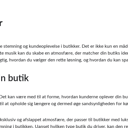
r
tte stemning og kundeoplevelse i butikker. Det er ikke kun en måd
e musik kan du skabe en atmosfære, der matcher din butiks identi
gtig, hvordan du vælger den rette løsning, og hvordan du kan spa
in butik
et kan være med til at forme, hvordan kunderne oplever din buti
til at opholde sig længere og dermed øge sandsynligheden for kø
ksklusiv og afslappet atmosfære, der passer til butikker med lu
ning i butikken. Uanset hvilken type butik du driver, kan den r